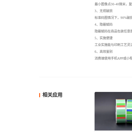
最小图像点30-40微米
3、无视破损
标准码图情况下，90%破
4、隐蔽赋码
隐蔽赋码在商品包装任意
5、实施便捷
工业实施能与印刷工艺灵
6、高效鉴别
消费端使用手机APP或
相关应用