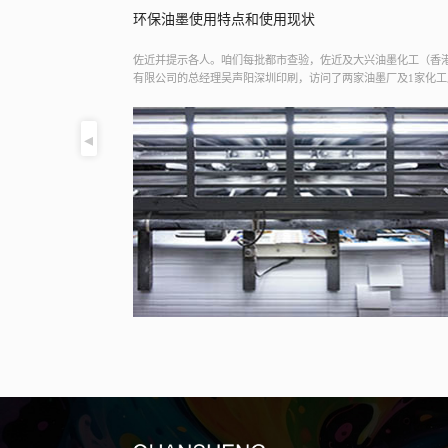
印刷公司废纸回收的做法
兴油墨化工（香港）
同时和印刷、包装、食品等诸多行业精密相连。小编搜集1些资料
油墨厂及1家化工质料
位参考。白纸边是1种理想的纸浆代用品，废纸采取行业与造纸业
机化合物）会紧张影
相连，在印刷行业微利期间。可用于生产再生消息纸、高级文化
或高级印刷用纸，当代每吨已经能卖到1200元左右。