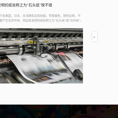
刘玉华先生当选上海市嘉定区社会福利企业协会第五届副会长
环保油墨使用特
18年11月12日，上海市嘉定区社会福利企业协会第五届会员大会在
佐近并提示各人。咱
区汽车活动中心顺利举行。经选举投票，上海全盛印刷有限公司
有限公司的总经理吴
长刘玉华当选上海市嘉定区社会福利企业协会第五届副会长。
厂深圳印刷公司。然
响人体康健及破坏大