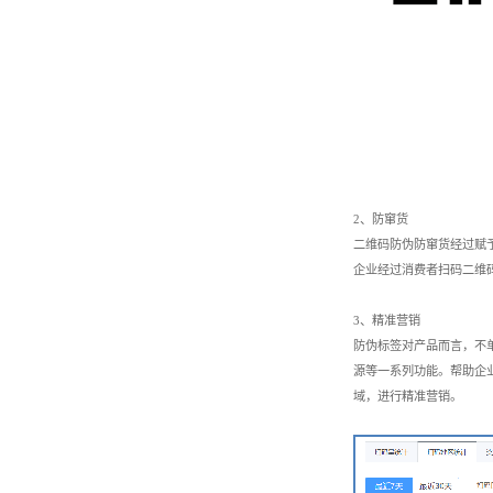
2、防窜货
二维码防伪防窜货经过赋
企业经过消费者扫码二维
3、精准营销
防伪标签对产品而言，不
源等一系列功能。帮助企
域，进行精准营销。