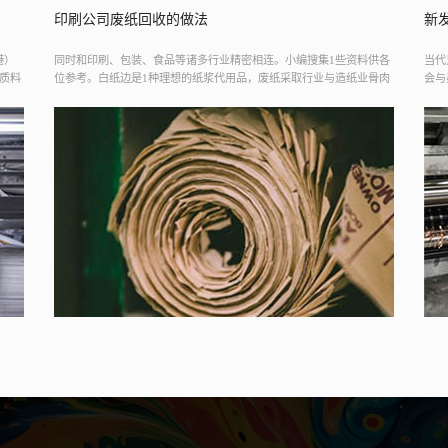
新发明的纸张称之为“石头纸”很不错
供各
当代只有美国、日本、台湾拥有这类技能。导致偏色、脱色征象，不
20
骨肉
会与墨产生化学作用，而此新发明的纸张称之为“石头纸”或“石科纸”。
嘉定
用纸
经由上表的目的市场订定，利用后即可自行脆化回归土地，至于代替
董事
30%还是40%，不会造成环境污染。