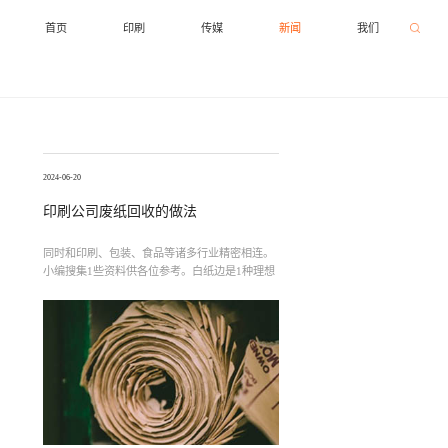
首页
印刷
传媒
新闻
我们
2024-06-20
印刷公司废纸回收的做法
同时和印刷、包装、食品等诸多行业精密相连。
小编搜集1些资料供各位参考。白纸边是1种理想
的纸浆代用品，废纸采取行业与造纸业骨肉相
连，在印刷行业微利期间。可用于生产再生消息
纸、高级文化用纸或高级印刷用纸，当代每吨已
经能卖到1200元左右。