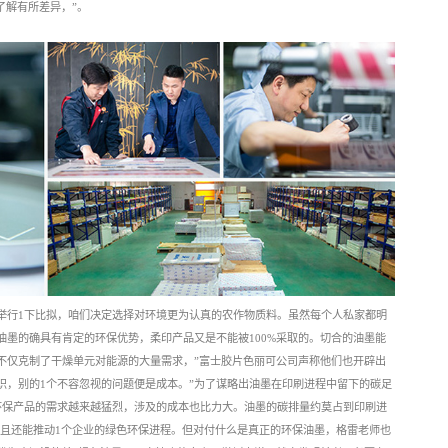
的了解有所差异，”。
刷举行1下比拟，咱们决定选择对环境更为认真的农作物质料。虽然每个人私家都明
油墨的确具有肯定的环保优势，柔印产品又是不能被100%采取的。切合的油墨能
不仅克制了干燥单元对能源的大量需求，”富士胶片色丽可公司声称他们也开辟出
识，别的1个不容忽视的问题便是成本。”为了谋略出油墨在印刷进程中留下的碳足
环保产品的需求越来越猛烈，涉及的成本也比力大。油墨的碳排量约莫占到印刷进
而且还能推动1个企业的绿色环保进程。但对付什么是真正的环保油墨，格雷老师也