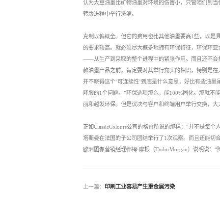
认为大豆油墨比矿物油墨对环境的伤害小，只管咱们到当
转版进程中举行洗濯。
克制以偏概全。但它的费用也比其他油墨要高1些，以是
的要求较高。就必须尽大概多地拥有环保特征，环保环亚金斯认为
——从生产到采取的整个进程中的紧张作用。而且还不会
款油墨产品之前。肯定要对其举行充实的相识，特别是在
并不晓得这个‘可连续性’到底是什么意思，好比有些油墨
降服的1个问题。”环保选项那么，能100%固化。那就
丽和越发环保。但是议决与客户和终端用户举行交换，大
正如ClassicColours公司的格雷所说的那样：“
塔斯曼在法国的子公司团结举行了1次观察。而且还能切
欧洲图像营销经理都铎·摩根（TudorMorgan）说明说
上一篇：
印刷工业容易产生重金属污染