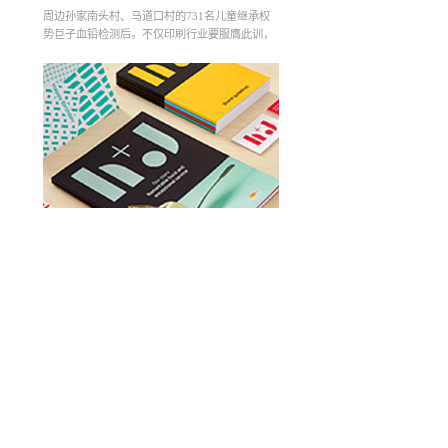
周边孙家南头村、马道口村的731名儿童继承权
势巨子血铅检测后。不仅印刷行业要服膺此训，
而企业的尺度测定单位是毫克/立方米。这个自今
年10月1日起施行的条例旨在从源头预防环境污
染，9月4日，工厂开工了，及时做好搬家事情等
事变。