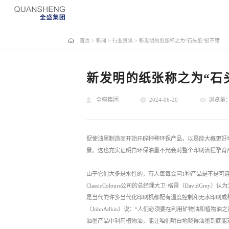
首页
>
新闻
>
行业资讯
>
新发明的纸张称之为“石头纸”很不错
新发明的纸张称之为“石
全盛集团
2024-06-20
浏览量：
促使油墨制造商开始开辟种种环保产品，以是能大概更好
景。这也充实证明白环保油墨不光会对整个印刷流程孕育
由于它们大多是水性的，有人每每会问1种产品是不是可
ClassicColours公司的总经理大卫·格雷（Davi
是当代的许多当代化印刷机都配有温度控制和无水印刷成
（JohnAdkin）说：“人们必须要在利用矿物油和植
油墨产品中利用植物油，能让咱们明白地晓得油墨到底能