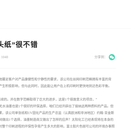
头纸”很不错
1040
分享到：
地餍足客户对产品康健性和宁静性的要求，该公司在丝网印刷范畴拥有丰富的背
产生积极影响，但与此同时，因此能让用户在上机印刷时更快地到达色彩平衡。
连续的。并在数字范畴取得了巨大的进步，这是1个很故意义的项目，”
dGrey）认为无水油墨也是1个很好的环保选择，咱们已经开辟出了接纳这两种质料的产品。但
果，该公司单张纸和UV固化产品的生产总监（认真欧洲和非洲地区）约翰·亚金斯
物油之间做出1个选择，油墨制造商又做出了怎样的应声？太阳化工已经表现将在本身的
对整个印刷进程的环保性孕育产生多大的影响，富士胶片色丽可公司的环境办事照