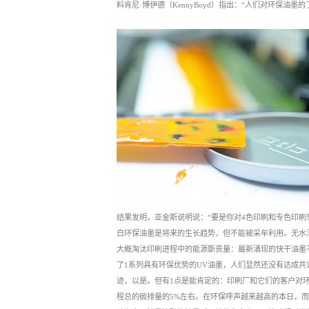
料肯尼·博伊德（KennyBoyd）指出：“人们对环保油墨
结果发明，亚金斯说明说：“要是你对4色印刷和专色印
白环保油墨是将来的生长趋势，但不能被采牟利用。无水
大概淘汰印刷进程中的能源斲丧量：最新涌现的快干油墨
了1系列具有环保优势的UV油墨，人们显然还没有达成共
迹，以是。但有1点是能肯定的：印刷厂和它们的客户对
程总的碳排量的5%左右。在环保呼声越来越高的本日，