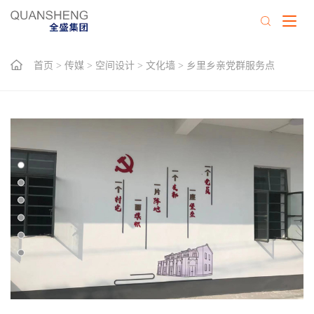
首页
>
传媒
>
空间设计
>
文化墙
>
乡里乡亲党群服务点