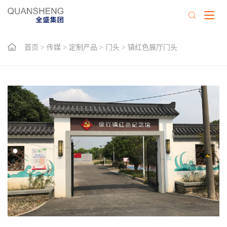
首页
>
传媒
>
定制产品
>
门头
>
镇红色展厅门头