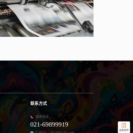
联系方式
服务电话
021-69899919
业务合作
E-MAIL：
tliu33@163.com