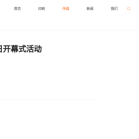
首页
印刷
传媒
新闻
我们
日开幕式活动