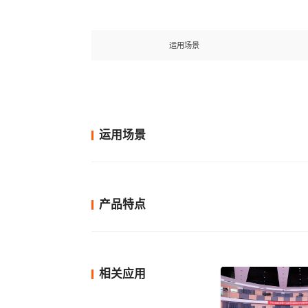
运用场景
运用场景
产品特点
相关应用